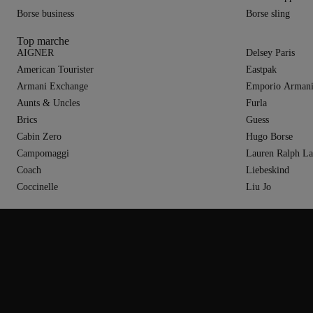
Borse business
Borse sling
Top marche
AIGNER
Delsey Paris
American Tourister
Eastpak
Armani Exchange
Emporio Arman
Aunts & Uncles
Furla
Brics
Guess
Cabin Zero
Hugo Borse
Campomaggi
Lauren Ralph La
Coach
Liebeskind
Coccinelle
Liu Jo