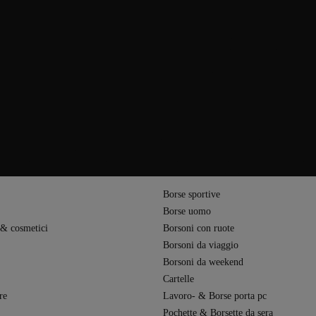
ro
nza compromessi. Con un peso di pochi etti e sistemi di trasporto ergonomici e 
o, mentre le zip bloccabili e il sistema integrato di tracciamento bagagli Okob
tintivo è la garanzia di 10 anni offerta da Cabin Zero, chiara dimostrazione dell’
o colpiscono per durata, praticità e un design essenziale.
 a esigenze e stili diversi. La linea Classic è pensata per chi viaggia spesso e 
o pettorale – ideali per le avventure outdoor. La serie Urban si distingue per 
a dettagli pratici. Grazie alla loro versatilità, gli zaini Cabin Zero sono ideali
 uno stile contemporaneo, questi modelli si adattano a qualsiasi contesto – da u
Borse sportive
Borse uomo
 & cosmetici
Borsoni con ruote
Borsoni da viaggio
Borsoni da weekend
Cartelle
re
Lavoro- & Borse porta pc
Pochette & Borsette da sera