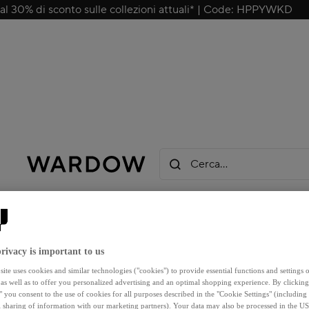
 al 30% di sconto sulle collezioni attuali* | Code: HPPYWKD
Cerca…
rivacy is important to us
ite uses cookies and similar technologies ("cookies") to provide essential functions and settings o
 as well as to offer you personalized advertising and an optimal shopping experience. By clicking
" you consent to the use of cookies for all purposes described in the "Cookie Settings" (including
l sharing of information with our marketing partners). Your data may also be processed in the US