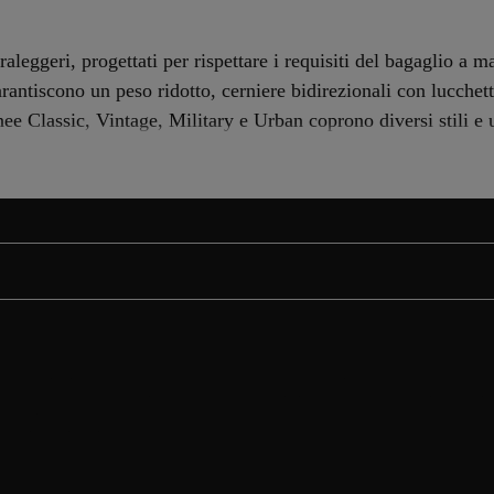
aleggeri, progettati per rispettare i requisiti del bagaglio a m
rantiscono un peso ridotto, cerniere bidirezionali con lucchet
e Classic, Vintage, Military e Urban coprono diversi stili e ut
idianità
unzionalità, comfort e stile in un unico prodotto. Il marchio britannico è specia
o progettati per rispettare le restrizioni sul bagaglio a mano della maggior par
nzionalità intelligenti. I modelli con una capacità fino a 44 litri offrono spazio 
viaggio affidabile e ricco di soluzioni pratiche, come cerniere con possibilità d
stile.