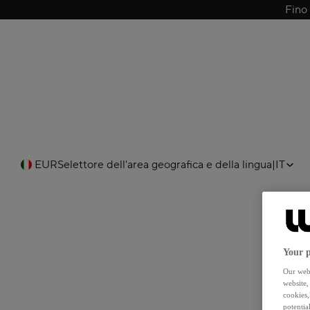
Fino
EUR
Selettore dell'area geografica e della lingua
|
IT
Your p
Our webs
website,
cookies,
potentia