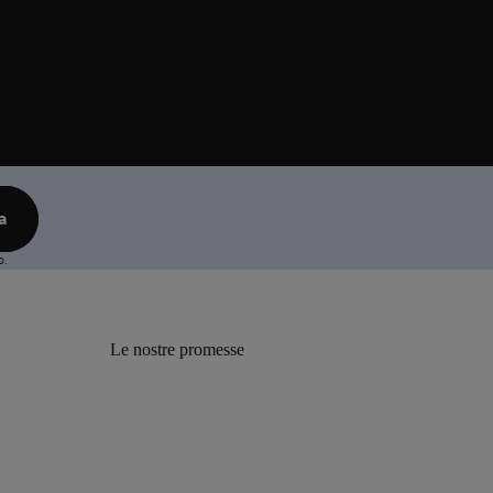
va
o.
Le nostre promesse