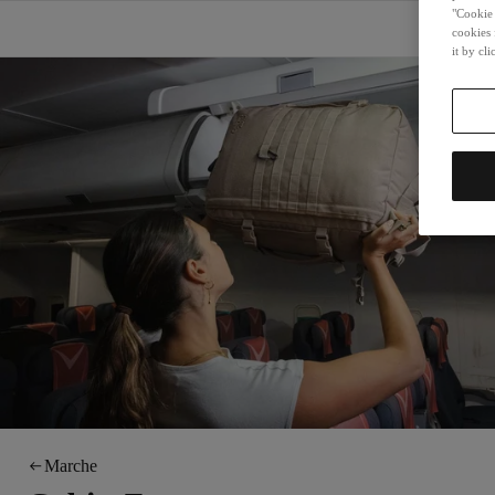
"Cookie 
cookies 
it by cl
Marche