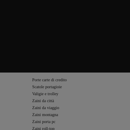
imbottiti, offrono un comfort eccellente anche durante lunghi spostamenti.
an garantiscono maggiore sicurezza. I materiali impiegati – come tarpaulin,
impegno verso la qualità. Che si tratti di un viaggio, della vita
preferisce un’estetica minimalista, mentre i modelli Military offrono
un look moderno e una tasca con protezione RFID per carte di credito e
 non solo per viaggiare, ma anche per l’uso quotidiano, i tragitti casa-lavoro
na riunione di lavoro a una fuga nel weekend.
Porte carte di credito
Scatole portagioie
Valigie e trolley
Zaini da città
Zaini da viaggio
Zaini montagna
Zaini porta pc
Zaini roll-top