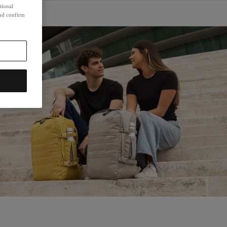
tional
and confirm