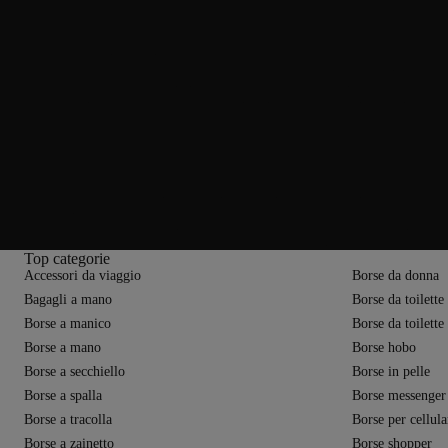
Leggeri, sicuri e funzionali: zaini da viaggio Cabin Ze
Gli zaini da viaggio Cabin Zero sono pensati per un utilizzo quotidiano se
La pratica cerniera a doppio cursore consente un accesso rapido al contenut
poliestere o nylon – sono altamente resistenti e impermeabili. Un tratto dis
professionale o di un'escursione giornaliera, gli zaini da viaggio Cabin Zer
Cabin Zero per ogni occasione: funzionalità e stile
Con collezioni come Classic, Vintage, Military e Urban, Cabin Zero risponde
funzionalità extra come cinghie di compressione, sistema MOLLE e cinturin
documenti. I modelli Vintage si ispirano invece a un’estetica retrò abbinata 
e le attività nel tempo libero. Con un design funzionale, un peso ridotto e
Top categorie
Accessori da viaggio
Borse da donna
Bagagli a mano
Borse da toilette
Borse a manico
Borse da toilette
Borse a mano
Borse hobo
Borse a secchiello
Borse in pelle
Borse a spalla
Borse messenger
Borse a tracolla
Borse per cellula
Borse a zainetto
Borse shopper