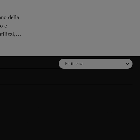
ano della
to e
ilizzi,
Ordina
lizzato in zaini da viaggio ultraleggeri che uniscono i vantaggi delle borse
te delle compagnie aeree, rendendoli ideali per i voli senza bagaglio da
sufficiente per abbigliamento, dispositivi elettronici e oggetti quotidiani.
i chiusura, spallacci imbottiti e superfici idrorepellenti. Ogni weekend